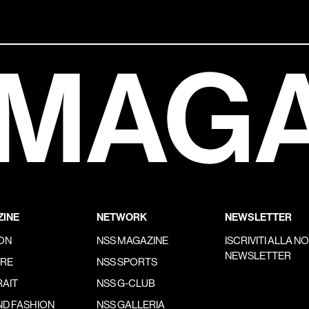
INE
NETWORK
NEWSLETTER
ON
NSS MAGAZINE
ISCRIVITI ALLA N
NEWSLETTER
URE
NSS SPORTS
AIT
NSS G-CLUB
D FASHION
NSS GALLERIA