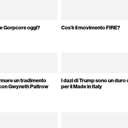
re Gorpcore oggi?
Cos’è il movimento FIRE?
rmare un tradimento
I dazi di Trump sono un duro
 con Gwyneth Paltrow
per il Made in Italy