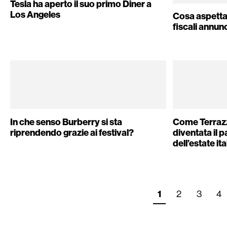
Tesla ha aperto il suo primo Diner a
Los Angeles
Cosa aspettar
fiscali annunc
In che senso Burberry si sta
Come Terraz
riprendendo grazie ai festival?
diventata il 
dell’estate it
1
2
3
4