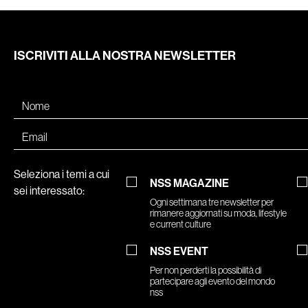
ISCRIVITI ALLA NOSTRA NEWSLETTER
Seleziona i temi a cui
NSS MAGAZINE
sei interessato:
Ogni settimana tre newsletter per
rimanere aggiornati su moda, lifestyle
e current culture
NSS EVENT
Per non perderti la possibilità di
partecipare agli evento del mondo
nss