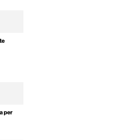
te
a per