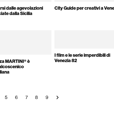
si dalle agevolazioni
City Guide per creativi a Ven
iate dalla Sicilia
I film e le serie imperdibili di
Venezia 82
za MARTINI® è
palcoscenico
aliana
5
6
7
8
9