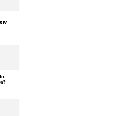
 XIV
In
ia?