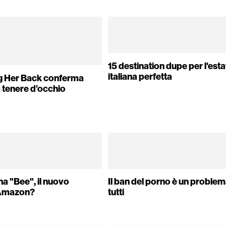
15 destination dupe per l'esta
italiana perfetta
ng Her Back conferma
a tenere d’occhio
a "Bee", il nuovo
Il ban del porno è un problem
 Amazon?
tutti