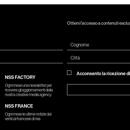
Ottieni l'accesso a contenuti escl
Acconsento la ricezione d
NSS FACTORY
Ogni mese una newsletter per
ricevere gli aggiornamenti della
nostra creative media agency
NSS FRANCE
Ogni mese le ultime notizie dal
vertical francese di nss