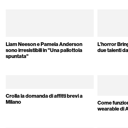
Liam Neeson e Pamela Anderson
L’horror Bri
sono irresistibili in "Una pallottola
due talenti d
spuntata"
Crolla la domanda di affitti brevi a
Milano
Come funzion
wearable di